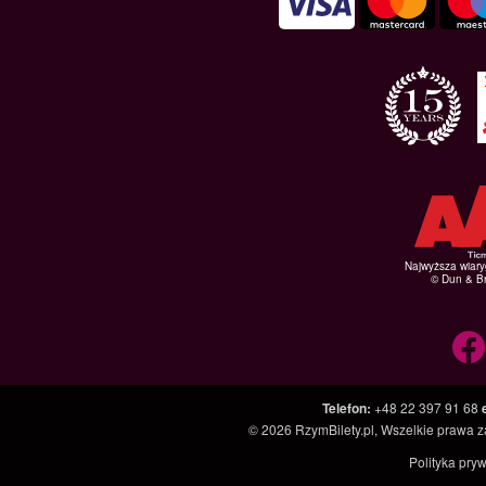
Najwyższa wiar
© Dun & Br
Telefon
:
+48 22 397 91 68
© 2026
RzymBilety.pl
, Wszelkie prawa 
Polityka pry