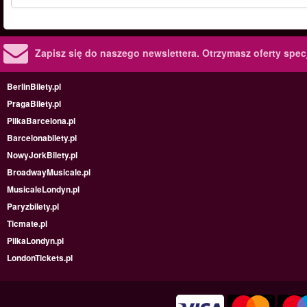
Zapisz się do naszego newslettera.
Otrzymasz oferty specj
BerlinBilety.pl
PragaBilety.pl
PilkaBarcelona.pl
Barcelonabilety.pl
NowyJorkBilety.pl
BroadwayMusicale.pl
MusicaleLondyn.pl
Paryzbilety.pl
Ticmate.pl
PilkaLondyn.pl
LondonTickets.pl