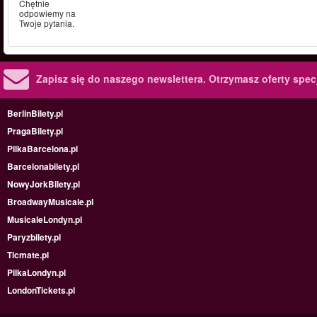
Chętnie
odpowiemy na
Twoje pytania.
Zapisz się do naszego newslettera.
Otrzymasz oferty specj
BerlinBilety.pl
PragaBilety.pl
PilkaBarcelona.pl
Barcelonabilety.pl
NowyJorkBilety.pl
BroadwayMusicale.pl
MusicaleLondyn.pl
Paryzbilety.pl
Ticmate.pl
PilkaLondyn.pl
LondonTickets.pl