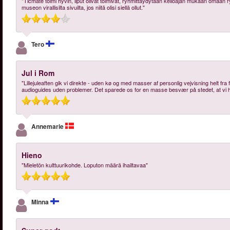
"Ticmate toimi hyvin, liput olivat toimivat, ryhmittäydytään kelloajan mukaan omaan 
museon virallisilta sivuilta, jos niitä olisi siellä ollut."
Tero
Jul i Rom
"Lillejuleaften gik vi direkte - uden kø og med masser af personlig vejvisning helt fra 
audioguides uden problemer. Det sparede os for en masse besvær på stedet, at vi ha
Annemarie
Hieno
"Mieletön kulttuurikohde. Loputon määrä ihailtavaa"
Minna