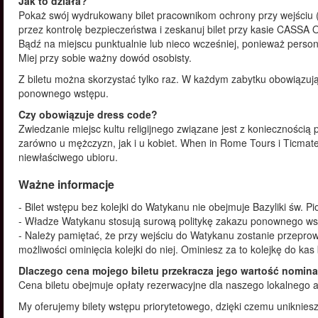
Jak to działa?
Pokaż swój wydrukowany bilet pracownikom ochrony przy wejściu (
przez kontrolę bezpieczeństwa i zeskanuj bilet przy kasie CASS
Bądź na miejscu punktualnie lub nieco wcześniej, ponieważ perso
Miej przy sobie ważny dowód osobisty.
Z biletu można skorzystać tylko raz. W każdym zabytku obowiązują
ponownego wstępu.
Czy obowiązuje dress code?
Zwiedzanie miejsc kultu religijnego związane jest z koniecznością
zarówno u mężczyzn, jak i u kobiet. When in Rome Tours i Ticma
niewłaściwego ubioru.
Ważne informacje
- Bilet wstępu bez kolejki do Watykanu nie obejmuje Bazyliki św. Pio
- Władze Watykanu stosują surową politykę zakazu ponownego ws
- Należy pamiętać, że przy wejściu do Watykanu zostanie przepro
możliwości ominięcia kolejki do niej. Ominiesz za to kolejkę do kas
Dlaczego cena mojego biletu przekracza jego wartość nomin
Cena biletu obejmuje opłaty rezerwacyjne dla naszego lokalnego a
My oferujemy bilety wstępu priorytetowego, dzięki czemu unikniesz