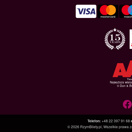
Najwyższa wiar
© Dun & Br
Telefon
:
+48 22 397 91 68
© 2026
RzymBilety.pl
, Wszelkie prawa 