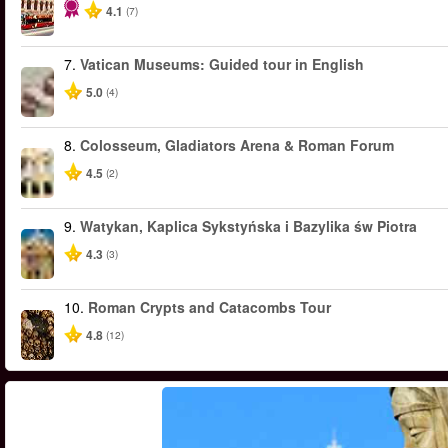
4.1
(7)
7.
Vatican Museums: Guided tour in English
5.0
(4)
8.
Colosseum, Gladiators Arena & Roman Forum
4.5
(2)
9.
Watykan, Kaplica Sykstyńska i Bazylika św Piotra
4.3
(3)
10.
Roman Crypts and Catacombs Tour
4.8
(12)