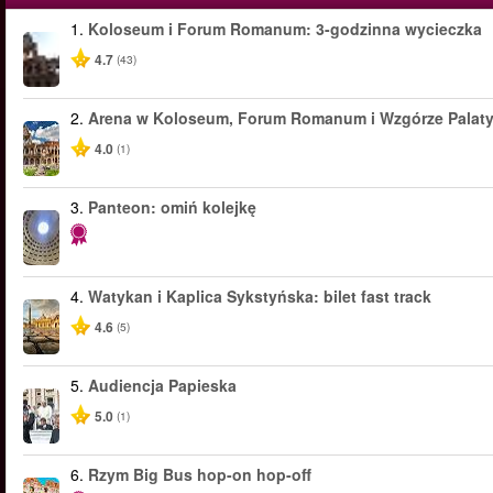
1.
Koloseum i Forum Romanum: 3-godzinna wycieczka
4.7
(43)
2.
Arena w Koloseum, Forum Romanum i Wzgórze Palat
4.0
(1)
3.
Panteon: omiń kolejkę
4.
Watykan i Kaplica Sykstyńska: bilet fast track
4.6
(5)
5.
Audiencja Papieska
5.0
(1)
6.
Rzym Big Bus hop-on hop-off