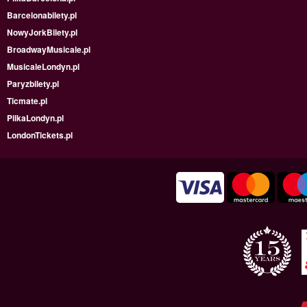
Barcelonabilety.pl
NowyJorkBilety.pl
BroadwayMusicale.pl
MusicaleLondyn.pl
Paryzbilety.pl
Ticmate.pl
PilkaLondyn.pl
LondonTickets.pl