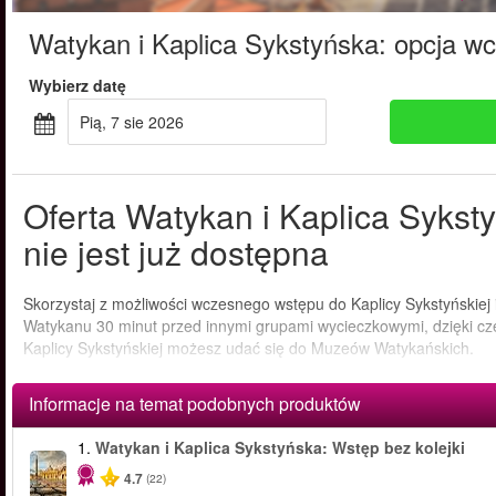
Watykan i Kaplica Sykstyńska: opcja w
Wybierz datę
pią, 7 sie 2026
Oferta Watykan i Kaplica Syks
nie jest już dostępna
Skorzystaj z możliwości wczesnego wstępu do Kaplicy Sykstyńskiej i
Watykanu 30 minut przed innymi grupami wycieczkowymi, dzięki cze
Kaplicy Sykstyńskiej możesz udać się do Muzeów Watykańskich.
Informacje na temat podobnych produktów
1.
Watykan i Kaplica Sykstyńska: Wstęp bez kolejki
4.7
(22)