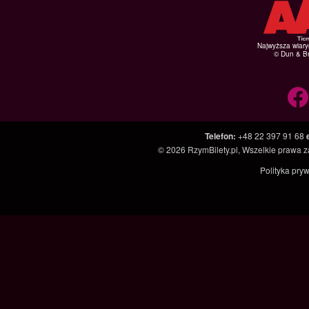
Najwyższa wiar
© Dun & Br
Telefon
:
+48 22 397 91 68
© 2026
RzymBilety.pl
, Wszelkie prawa 
Polityka pry