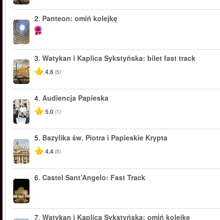
2.
Panteon: omiń kolejkę
3.
Watykan i Kaplica Sykstyńska: bilet fast track
4.6
(5)
4.
Audiencja Papieska
5.0
(1)
5.
Bazylika św. Piotra i Papieskie Krypta
4.4
(5)
6.
Castel Sant’Angelo: Fast Track
7.
Watykan i Kaplica Sykstyńska: omiń kolejkę