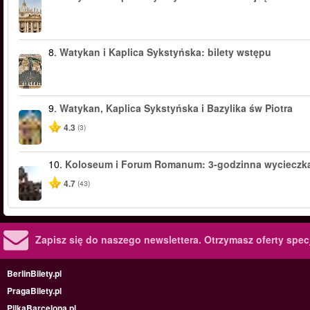
8.
Watykan i Kaplica Sykstyńska: bilety wstępu
9.
Watykan, Kaplica Sykstyńska i Bazylika św Piotra
4.3
(3)
10.
Koloseum i Forum Romanum: 3-godzinna wycieczk
4.7
(43)
Zapisz się do naszego newslettera.
Otrzymasz oferty specj
BerlinBilety.pl
PragaBilety.pl
PilkaBarcelona.pl