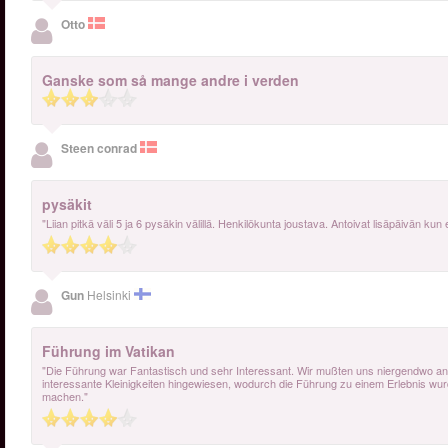
Otto
Ganske som så mange andre i verden
Steen conrad
pysäkit
"Liian pitkä väli 5 ja 6 pysäkin välillä. Henkilökunta joustava. Antoivat lisäpäivän k
Gun
Helsinki
Führung im Vatikan
"Die Führung war Fantastisch und sehr Interessant. Wir mußten uns niergendwo anst
interessante Kleinigkeiten hingewiesen, wodurch die Führung zu einem Erlebnis wur
machen."