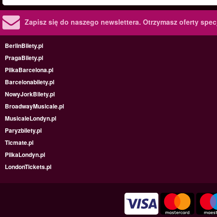
Zapisz się do naszego newslettera.
Otrzymasz oferty specj
BerlinBilety.pl
PragaBilety.pl
PilkaBarcelona.pl
Barcelonabilety.pl
NowyJorkBilety.pl
BroadwayMusicale.pl
MusicaleLondyn.pl
Paryzbilety.pl
Ticmate.pl
PilkaLondyn.pl
LondonTickets.pl