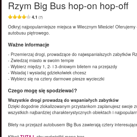
Rzym Big Bus hop-on hop-off
4.1
(7)
Odkryj najpopularniejsze miejsca w Wiecznym Mieście! Oferujemy
autobusu piętrowego.
Ważne informacje
- Przemierzaj drogi, prowadzące do najwspanialszych zabytków 
- Zwiedzaj miasto w swoim tempie
- Wybierz między 1, 2- i 3-dniowym biletem na przejazdy
- Wsiadaj i wysiadaj gdziekolwiek chcesz
- Wybierz się na cztery darmowe piesze wycieczki
Czego mogę się spodziewać?
Wszystkie drogi prowadzą do wspaniałych zabytków
Dzięki dogodnie zlokalizowanym przystankom zaplanujesz swoje zwi
wszystkich najbardziej charakterystycznych obiektach i najpopula
Bilety na przejazd autobusem Big Bus zawierają cztery interesują
Kliknij
TUTAJ
, aby wyświetlić mapę tras.