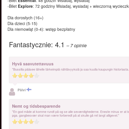
-Bilet
Essential
: 48 godzin Wsiadaj, wysiadaj
-Bilet
Explore
: 72 godziny Wsiadaj, wysiadaj + wieczorną wyciecz
Dla dorosłych (16+)
Dla dzieci (5-15)
Dla niemowląt (0-4): wstęp bezpłatny
Fantastycznie:
4.1
– 7
opinie
Hyvä saavutettavuus
"Bussilla pääsee lähelle tärkeimpiä nähtävyyksiä ja saa kuulla kaupungin historiasta. 
Päivi
Nemt og tidsbesparende
"En god måde at komme rundt på og se alle seværdighederne. Eneste minus er at bu
pga. gangbesvær skal man være forberedt på at skulle gå ret langt alligevel."