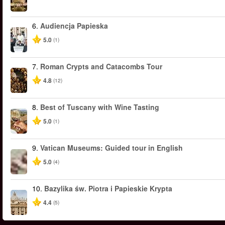
6.
Audiencja Papieska
5.0
(1)
7.
Roman Crypts and Catacombs Tour
4.8
(12)
8.
Best of Tuscany with Wine Tasting
5.0
(1)
9.
Vatican Museums: Guided tour in English
5.0
(4)
10.
Bazylika św. Piotra i Papieskie Krypta
4.4
(5)