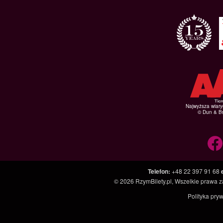
Najwyższa wiar
© Dun & Br
Telefon
:
+48 22 397 91 68
© 2026
RzymBilety.pl
, Wszelkie prawa 
Polityka pry