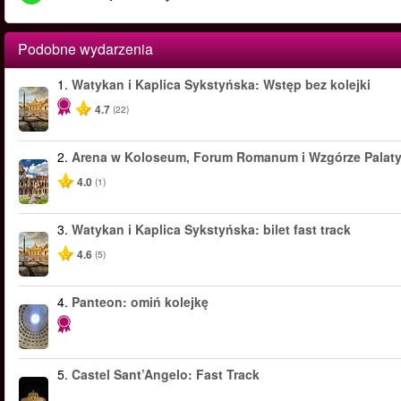
Podobne wydarzenia
1.
Watykan i Kaplica Sykstyńska: Wstęp bez kolejki
4.7
(22)
2.
Arena w Koloseum, Forum Romanum i Wzgórze Palat
4.0
(1)
3.
Watykan i Kaplica Sykstyńska: bilet fast track
4.6
(5)
4.
Panteon: omiń kolejkę
5.
Castel Sant’Angelo: Fast Track